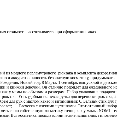
чная стоимость рассчитывается при оформлении заказа
ий из модного перламутрового рюкзака и комплекта декоративн
ежно и аккуратно наносить безопасную косметику, придумывать 
Рождения, Новый год, 8 Марта, 1 сентября, выпускной в детско
шки и книжки девочки. Он отлично подойдет для ежедневного исп
как у мамы по объемам и размерам. Набор упакован в подарочный
кзака. Есть удобная тканевая ручка для переноски рюкзака; 2. 
 Крем для рук с маслом какао и витаминами; 6. Бальзам стик для
браслет; 11. Расческа с мягкими щетинками. Этот отличный набо
иметь свою собственную косметику точно, как у мамы. NOMI – е
тнаме. Вся косметика прошла клинические испытания, гипоаллер