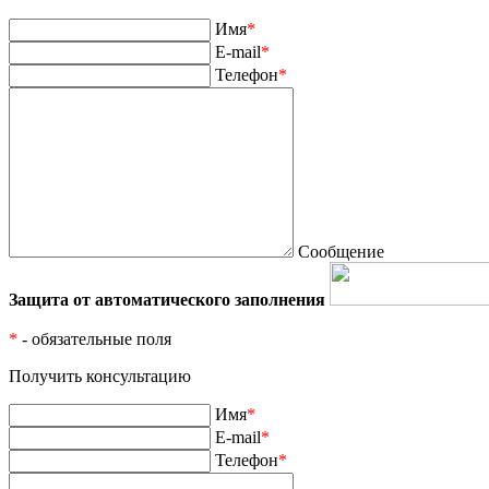
Имя
*
E-mail
*
Телефон
*
Сообщение
Защита от автоматического заполнения
*
- обязательные поля
Получить консультацию
Имя
*
E-mail
*
Телефон
*