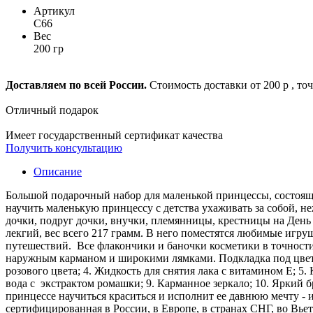
Артикул
C66
Вес
200 гр
Доставляем по всей России.
Стоимость доставки от 200 р , то
Отличный подарок
Имеет государственный сертификат качества
Получить консультацию
Описание
Большой подарочный набор для маленькой принцессы, состоящ
научить маленькую принцессу с детства ухаживать за собой, н
дочки, подруг дочки, внучки, племянницы, крестницы на День 
лекгий, вес всего 217 грамм. В него поместятся любимые игру
путешествий. Все флакончики и баночки косметики в точности 
наружным карманом и широкими лямками. Подкладка под цвет рю
розового цвета; 4. Жидкость для снятия лака с витамином Е; 5.
вода с экстрактом ромашки; 9. Карманное зеркало; 10. Яркий 
принцессе научиться краситься и исполнит ее давнюю мечту - 
сертифицированная в России, в Европе, в странах СНГ, во Вье