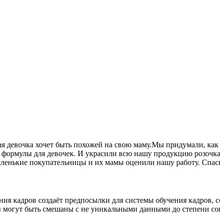
ая девочка хочет быть похожей на свою маму.Мы придумали, ка
ые формулы для девочек. И украсили всю нашу продукцию розоч
аленькие покупательницы и их мамы оценили нашу работу. Спас
ения кадров создаёт предпосылки для системы обучения кадров,
 могут быть смешаны с не уникальными данными до степени сове