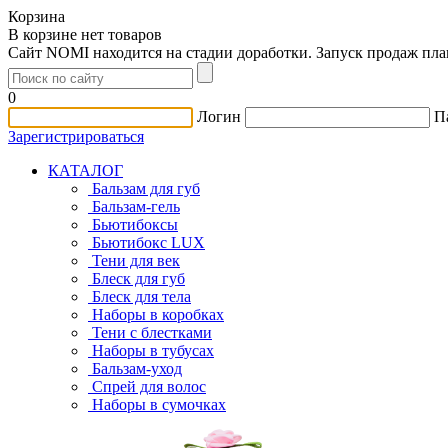
Корзина
В корзине нет товаров
Сайт NOMI находится на стадии доработки. Запуск продаж пл
0
Логин
П
Зарегистрироваться
КАТАЛОГ
Бальзам для губ
Бальзам-гель
Бьютибоксы
Бьютибокс LUX
Тени для век
Блеск для губ
Блеск для тела
Наборы в коробках
Тени с блестками
Наборы в тубусах
Бальзам-уход
Спрей для волос
Наборы в сумочках