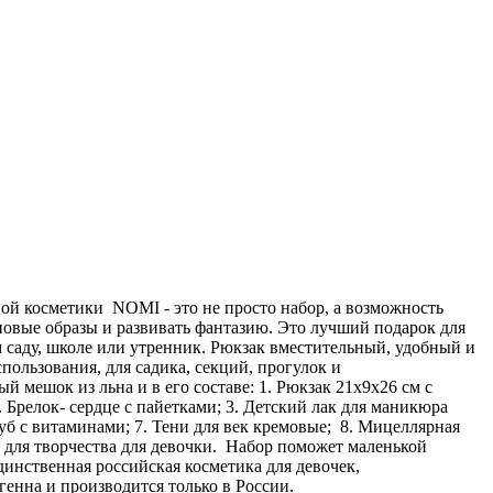
ой косметики NOMI - это не просто набор, а возможность
новые образы и развивать фантазию. Это лучший подарок для
м саду, школе или утренник. Рюкзак вместительный, удобный и
ользования, для садика, секций, прогулок и
 мешок из льна и в его составе: 1. Рюкзак 21х9х26 см с
Брелок- сердце с пайетками; 3. Детский лак для маникюра
 губ с витаминами; 7. Тени для век кремовые; 8. Мицеллярная
р для творчества для девочки. Набор поможет маленькой
динственная российская косметика для девочек,
генна и производится только в России.