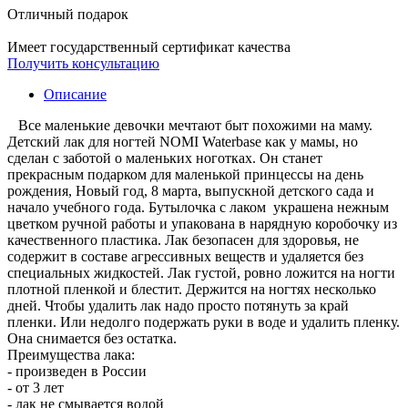
Отличный подарок
Имеет государственный сертификат качества
Получить консультацию
Описание
Все маленькие девочки мечтают быт похожими на маму.
Детский лак для ногтей NOMI Waterbase как у мамы, но
сделан с заботой о маленьких ноготках. Он станет
прекрасным подарком для маленькой принцессы на день
рождения, Новый год, 8 марта, выпускной детского сада и
начало учебного года. Бутылочка с лаком украшена нежным
цветком ручной работы и упакована в нарядную коробочку из
качественного пластика. Лак безопасен для здоровья, не
содержит в составе агрессивных веществ и удаляется без
специальных жидкостей. Лак густой, ровно ложится на ногти
плотной пленкой и блестит. Держится на ногтях несколько
дней. Чтобы удалить лак надо просто потянуть за край
пленки. Или недолго подержать руки в воде и удалить пленку.
Она снимается без остатка.
Преимущества лака:
- произведен в России
- от 3 лет
- лак не смывается водой