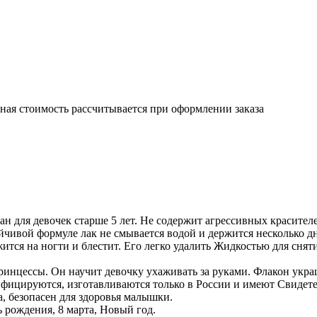
чная стоимость рассчитывается при оформлении заказа
для девочек старше 5 лет. Не содержит агрессивных красителе
ойчивой формуле лак не смывается водой и держится несколько д
ится на ногти и блестит. Его легко удалить Жидкостью для снят
цессы. Он научит девочку ухаживать за руками. Флакон украш
ицируются, изготавливаются только в России и имеют Свидетел
, безопасен для здоровья малышки.
ождения, 8 марта, Новый год.