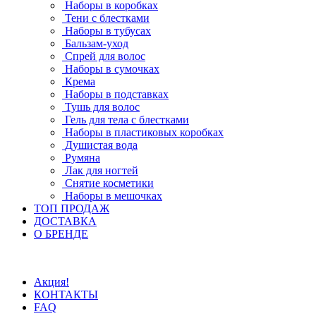
Наборы в коробках
Тени с блестками
Наборы в тубусах
Бальзам-уход
Спрей для волос
Наборы в сумочках
Крема
Наборы в подставках
Тушь для волос
Гель для тела с блестками
Наборы в пластиковых коробках
Душистая вода
Румяна
Лак для ногтей
Снятие косметики
Наборы в мешочках
ТОП ПРОДАЖ
ДОСТАВКА
О БРЕНДЕ
Акция!
КОНТАКТЫ
FAQ