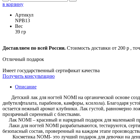
в корзину
Артикул
NPB13
Вес
39 гр
Доставляем по всей России.
Стоимость доставки от 200 р , то
Отличный подарок
Имеет государственный сертификат качества
Получить консультацию
Описание
Детский лак для ногтей NOMI на органической основе создан 
дибутилфталата, парабенов, камфоры, ксилола). Благодаря уст
остается нежный аромат клубники. Лак густой, равномерно лож
прозрачный сиреневый с блестками.
Лак NOMI – красивый и нарядный подарок для маленькой прин
Лаки для ногтей NOMI разрабатываются, тестируются, сертиф
безопасный состав, проверенный на каждом этапе производства
Косметика NOMI- это лучший подарок для девочки на день р