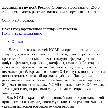
Доставляем по всей России.
Стоимость доставки от 200 р ,
точная стоимость рассчитывается при оформлении заказа
Отличный подарок
Имеет государственный сертификат качества
Получить консультацию
Описание
Детский лак для ногтей NOMI на органической основе
создан для девочек старше 5 лет. Не содержит агрессивных
красителей и опасных веществ (толуола, формальдегида,
дибутилфталата, парабенов, камфоры, ксилола). Благодаря
устойчивой формуле лак не смывается водой и держится
несколько дней. Время высыхания 3-4 минуты, после этого на
ногтях остается нежный аромат клубники. Лак густой,
равномерно ложится на ногти и блестит. Его легко удалить
Жидкостью для снятия лака NOMI c витамином Е. Объем лака
7 мл. Цвет бледно-розовый с крупными серебряными
блестками.
Лак NOMI – красивый и нарядный подарок для маленькой
принцессы. Он научит девочку ухаживать за руками. Флакон
украшен атласной розочкой ручной работы.