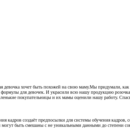
ая девочка хочет быть похожей на свою маму.Мы придумали, ка
ые формулы для девочек. И украсили всю нашу продукцию розоч
аленькие покупательницы и их мамы оценили нашу работу. Спас
ения кадров создаёт предпосылки для системы обучения кадров,
 могут быть смешаны с не уникальными данными до степени сове