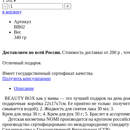
1 202 ₽
-
+
в корзину
Артикул
BB02
Вес
340 гр
Доставляем по всей России.
Стоимость доставки от 200 р , то
Отличный подарок
Имеет государственный сертификат качества
Получить консультацию
Описание
BEAUTY BOX как у мамы — это лучший подарок на день рождени
подарочная коробка 22х17х7см. Ее приятно не только получить 
смывается водой); 2. Жидкость для снятия лака 30 мл; 3.
Крем для лица 30 г; 4. Крем для рук 50 г; 5. Браслет в ассортим
Детская косметика NOMI производится на крупном российско
производство сертифицировано по международному стандарту 
Свидетельство о Государственной Регистрации (СГР).