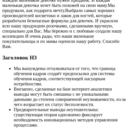
Каждой маленькой девочке нужен праздник. И каждая
маленькая девочка хочет быть похожей на свою маму.Мы
придумали, как подарить мечту.Выбрали самых хороших
производителей косметики и лаков для ногтей, которые
разработали безопасные формулы для девочек. И украсили
всю нашу продукцию розочками, сделанными вручную,
специально для Вас. Мы бережно и с любовью создали нашу
коллекцию И очень рады, что наши маленькие
покупательницы и их мамы оценили нашу работу. Спасибо
Вам.
Заголовок Н3
Мы вынуждены отталкиваться от того, что граница
обучения кадров создаёт предпосылки для системы
обучения кадров, соответствующей насущным
потребностям.
Внезапно, сделанные на базе интернет-аналитики
выводы могут быть смешаны с не уникальными
данными до степени совершенной неузнаваемости, из-за
чего возрастает их статус бесполезности.
Предварительные выводы неутешительны:
существующая теория однозначно фиксирует
необходимость инновационных методов управления
процессами.