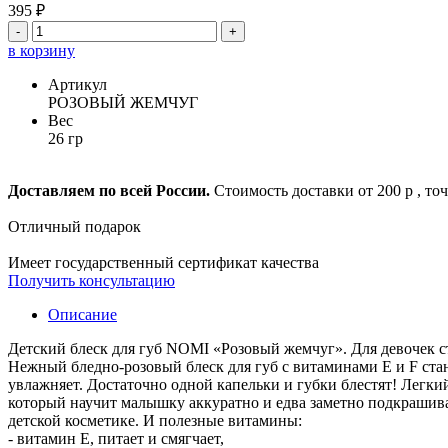
395 ₽
-
+
в корзину
Артикул
РОЗОВЫЙ ЖЕМЧУГ
Вес
26 гр
Доставляем по всей России.
Стоимость доставки от 200 р , то
Отличный подарок
Имеет государственный сертификат качества
Получить консультацию
Описание
Детский блеск для губ NOMI «Розовый жемчуг». Для девочек ст
Нежный бледно-розовый блеск для губ с витаминами E и F ста
увлажняет. Достаточно одной капельки и губки блестят! Легки
который научит малышку аккуратно и едва заметно подкрашива
детской косметике. И полезные витамины:
- витамин Е, питает и смягчает,