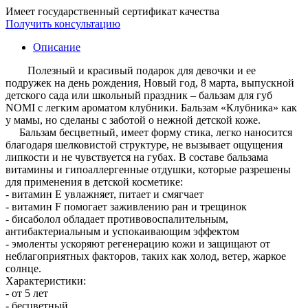
Имеет государственный сертификат качества
Получить консультацию
Описание
Полезный и красивый подарок для девочки и ее
подружек на день рождения, Новый год, 8 марта, выпускной
детского сада или школьный праздник – бальзам для губ
NOMI с легким ароматом клубники. Бальзам «Клубника» как
у мамы, но сделаны с заботой о нежной детской коже.
Бальзам бесцветный, имеет форму стика, легко наносится
благодаря шелковистой структуре, не вызывает ощущения
липкости и не чувствуется на губах. В составе бальзама
витамины и гипоаллергенные отдушки, которые разрешены
для применения в детской косметике:
- витамин Е увлажняет, питает и смягчает
- витамин F помогает заживлению ран и трещинок
- бисаболол обладает противовоспалительным,
антибактериальным и успокаивающим эффектом
- эмоленты ускоряют регенерацию кожи и защищают от
неблагоприятных факторов, таких как холод, ветер, жаркое
солнце.
Характеристики:
- от 5 лет
- бесцветный